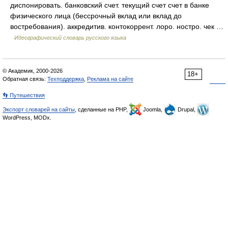
диспонировать. банковский счет. текущий счет счет в банке
физического лица (бессрочный вклад или вклад до
востребования). аккредитив. контокоррент. лоро. ностро. чек …
Идеографический словарь русского языка
© Академик, 2000-2026
18+
Обратная связь:
Техподдержка
,
Реклама на сайте
👣 Путешествия
Экспорт словарей на сайты
, сделанные на PHP,
Joomla,
Drupal,
WordPress, MODx.